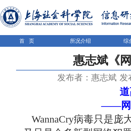
首 页
所况介绍
综
惠志斌《
发布者：惠志斌
发布
道
——网
WannaCry
病毒只是庞